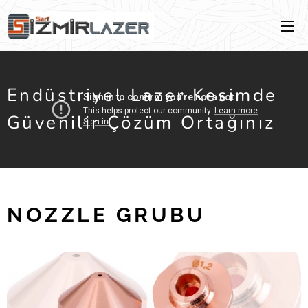
Endüstriyel Lazer Kesimde
Güvenilir Çözüm Ortağınız
NOZZLE GRUBU