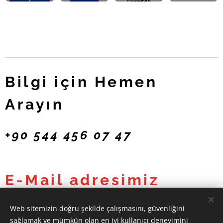
Bilgi için Hemen
Arayın
+90 544 456 07 47
E-Mail adresimiz
sarfizmir@hotmail.com
Web sitemizin doğru şekilde çalışmasını, güvenliğini
sağlamak ve mümkün olan en iyi kullanıcı deneyimini